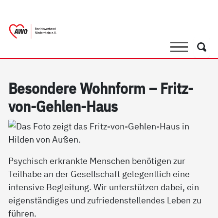
springen
AWO Bezirksverband Niederrhein e.V.
Link zu Home
Suche
Such
Be­son­de­re Wohn­form – Fritz-
von-Geh­len-Haus
Psychisch erkrankte Menschen benötigen zur
Teilhabe an der Gesellschaft gelegentlich eine
intensive Begleitung. Wir unterstützen dabei, ein
eigenständiges und zufriedenstellendes Leben zu
führen.