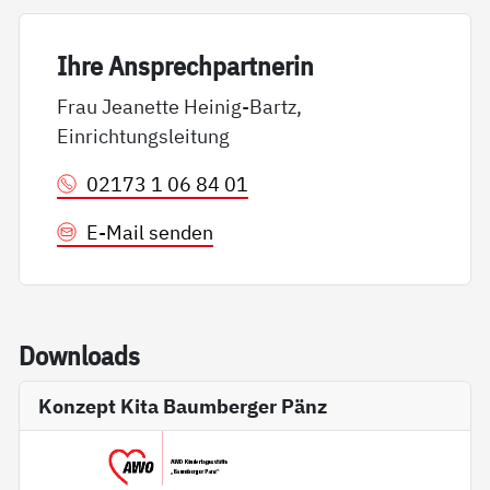
Ih­re An­sp­rech­part­ne­rin
Frau Jeanette Heinig-Bartz,
Einrichtungsleitung
02173 1 06 84 01
E-Mail senden
Down­loads
Konzept Kita Baumberger Pänz