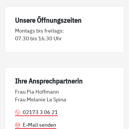
Un­se­re Öff­nungs­zei­ten
Montags bis freitags:
07.30 bis 16.30 Uhr
Ih­re An­sp­rech­part­ne­rin
Frau Pia Hoffmann
Frau Melanie La Spina
02173 3 06 21
E-Mail senden