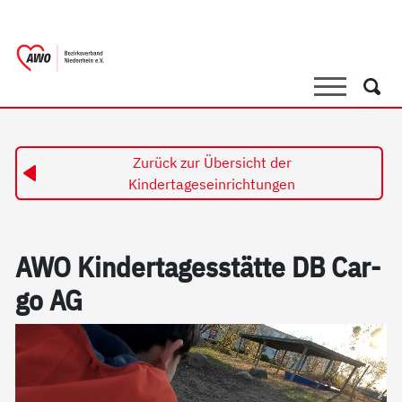
springen
AWO Bezirksverband Niederrhein e.V. 
Link zu Home
Suche
Such
Zurück zur Übersicht der
Kindertageseinrichtungen
AWO Kin­der­ta­ges­stät­te DB Car­
go AG