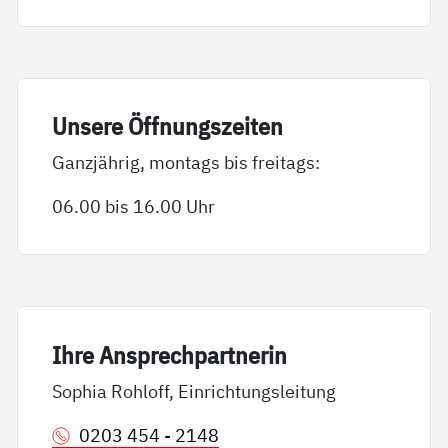
Un­se­re Öff­nungs­zei­ten
Ganzjährig, montags bis freitags:
06.00 bis 16.00 Uhr
Ih­re An­sp­rech­part­ne­rin
Sophia Rohloff, Einrichtungsleitung
0203 454 - 2148