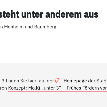
steht un­ter an­de­rem aus
ilen Monheim und Baumberg
3 finden Sie hier: auf der
Homepage der Stad
aren
Konzept: Mo.Ki „unter 3“ – Frühes Fördern vo