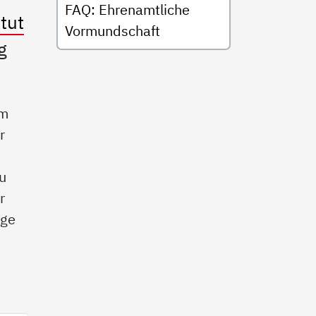
FAQ: Ehrenamtliche
tut
Vormundschaft
g
im
r
zu
r
age