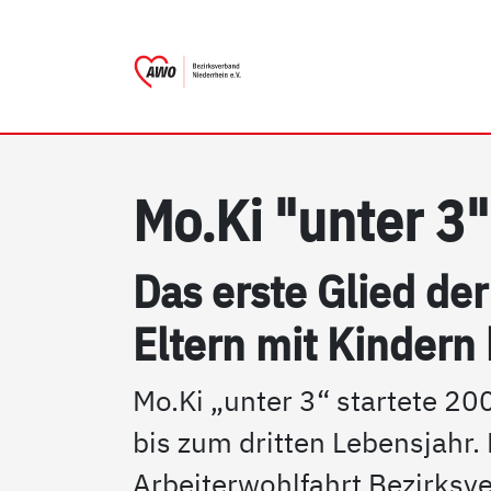
AWO Bezirksverband Nieder
Link zu Home
Mo.Ki "un­ter 3"
Das ers­te Glied der 
El­tern mit Kin­dern 
Mo.Ki „unter 3“ startete 200
bis zum dritten Lebensjahr
Arbeiterwohlfahrt Bezirksv