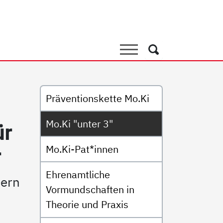
3"
Suche
Suche
Untermenü
Präventionskette Mo.Ki
Mo.Ki "unter 3"
ür
Mo.Ki-Pat*innen
r
Ehrenamtliche
dern
Vormundschaften in
Theorie und Praxis