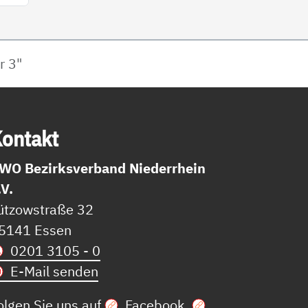
r 3"
on­takt
WO Bezirksverband Niederrhein
.V.
ützowstraße 32
5141 Essen
0201 3105 - 0
E-Mail senden
olgen Sie uns auf
Facebook
,