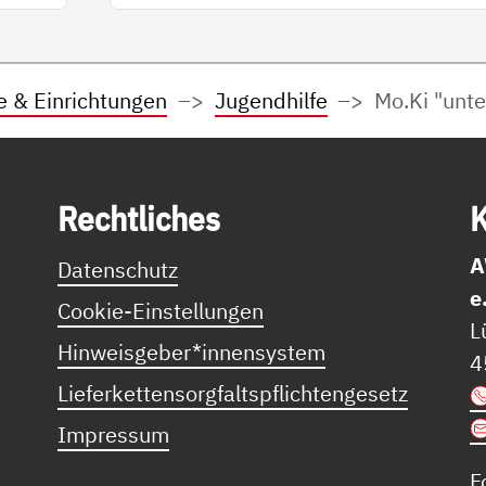
e & Einrichtungen
Jugendhilfe
Mo.Ki "unte
Recht­li­ches
K
A
Datenschutz
e
Cookie-Einstellungen
L
Hinweisgeber*innensystem
4
Lieferkettensorgfaltspflichtengesetz
Impressum
F