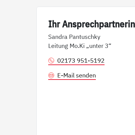
Ihr An­sp­rech­part­ne­ri
Sandra Pantuschky
Leitung Mo.Ki „unter 3“
02173 951-5192
E-Mail senden