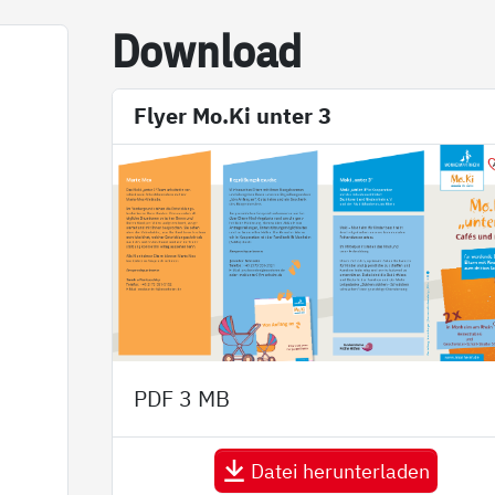
Down­load
n
Flyer Mo.Ki unter 3
PDF
3 MB
Datei herunterladen