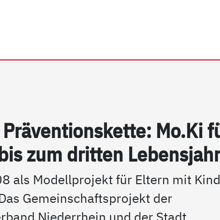
rhein e.V. | Mo.Ki "unter 
Präv­en­ti­ons­ket­te: Mo.Ki f
bis zum drit­ten Le­bens­jah
8 als Modellprojekt für Eltern mit Kin
. Das Gemeinschaftsprojekt der
erband Niederrhein und der Stadt