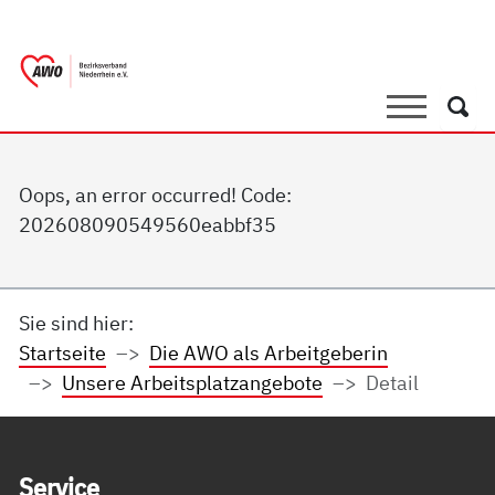
springen
AWO Bezirksverband Niederrhein e.V. |
Link zu Home
Suche
Such
Oops, an error occurred! Code:
202608090549560eabbf35
Sie sind hier:
Startseite
Die AWO als Arbeitgeberin
Unsere Arbeitsplatzangebote
Detail
Service Informationen
Ser­vice