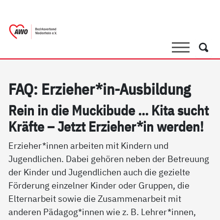
springen
AWO Bezirksverband Niederrhein e.V. 
Link zu Home
Suche
Such
FAQ: Er­zie­her*in-Aus­bil­dung
Rein in die Mu­cki­bu­de ... Ki­ta sucht
Kräf­te – Jetzt Er­zie­her*in wer­den!
Erzieher*innen arbeiten mit Kindern und
Jugendlichen. Dabei gehören neben der Betreuung
der Kinder und Jugendlichen auch die gezielte
Förderung einzelner Kinder oder Gruppen, die
Elternarbeit sowie die Zusammenarbeit mit
anderen Pädagog*innen wie z. B. Lehrer*innen,