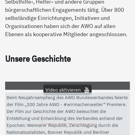
Selbsthilfe-, Helfer- und andere Gruppen
bürgerschaftlichen Engagements tätig. Über 800
selbständige Einrichtungen, Initiativen und
Organisationen haben sich der AWO auf allen
Ebenen als kooperative Mitglieder angeschlossen.
Un­se­re Ge­schich­te
Video aktivieren
Beim Neujahrsempfang des AWO Bundesverbandes feierte
Mit dem Aktivieren des Videos akzeptieren Sie die
der Film „100 Jahre AWO - #wirmachenweiter“ Premiere.
Datenschutzerklärung von YouTube.
Der Film zur Geschichte der AWO beleuchtet die
Entstehung und Entwicklung des Verbandes anhand der
Datenschutzerklärung
Epochen: Weimarer Republik, Zerschlagung durch die
Nationalsozialisten, Bonner Republik und Berliner