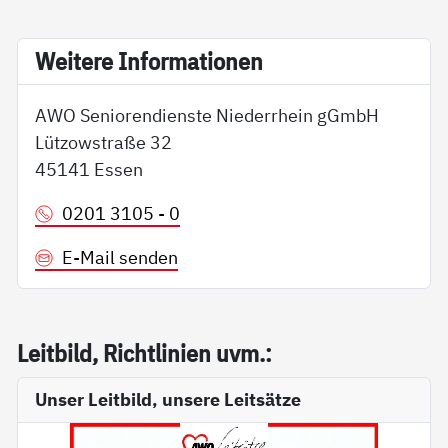
Wei­te­re In­for­ma­tio­nen
AWO Seniorendienste Niederrhein gGmbH
Lützowstraße 32
45141 Essen
0201 3105 - 0
E-Mail senden
Leit­bild, Richt­li­ni­en uvm.:
Unser Leitbild, unsere Leitsätze