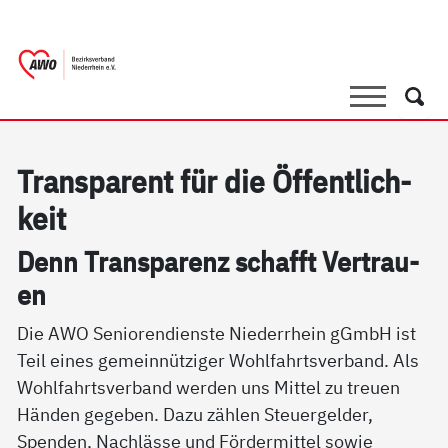
springen
AWO Bezirksverband Niederrhein e.V. 
Link zu Home
Suche
Such
Tran­s­pa­rent für die Öf­f­ent­lich­
keit
Denn Tran­s­pa­renz schafft Ver­trau­
en
Die AWO Seniorendienste Niederrhein gGmbH ist
Teil eines gemeinnütziger Wohlfahrtsverband. Als
Wohlfahrtsverband werden uns Mittel zu treuen
Händen gegeben. Dazu zählen Steuergelder,
Spenden, Nachlässe und Fördermittel sowie