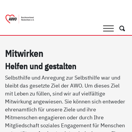
springen
AWO Bezirksverband Niederrhein e.V. 
Link zu Home
Suche
Such
Mit­wir­ken
Hel­fen und ge­stal­ten
Selbsthilfe und Anregung zur Selbsthilfe war und
bleibt das gesetzte Ziel der AWO. Um dieses Ziel
mit Leben zu füllen, sind wir auf vielfältige
Mitwirkung angewiesen. Sie können sich entweder
ehrenamtlich für unsere Ziele und ihre
Mitmenschen engagieren oder durch Ihre
Mitgliedschaft soziales Engagement für Menschen