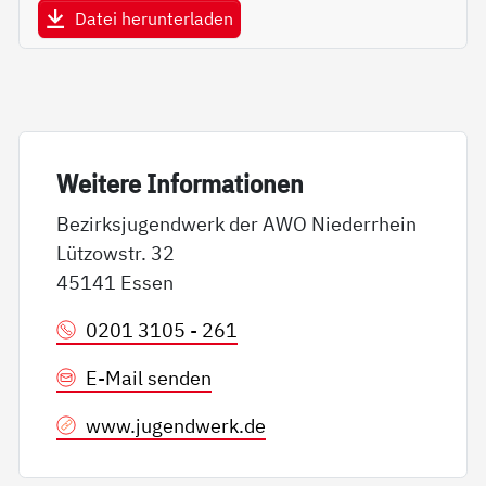
Datei herunterladen
Wei­te­re In­for­ma­tio­nen
Bezirksjugendwerk der AWO Niederrhein
Lützowstr. 32
45141 Essen
0201 3105 - 261
E-Mail senden
www.jugendwerk.de