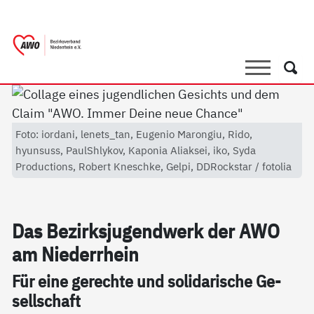
springen
AWO Bezirksverband Niederrhein e.V. 
Link zu Home
Suche
Such
Foto: iordani, lenets_tan, Eugenio Marongiu, Rido,
hyunsuss, PaulShlykov, Kaponia Aliaksei, iko, Syda
Productions, Robert Kneschke, Gelpi, DDRockstar / fotolia
Das Be­zirks­ju­gend­werk der AWO
am Nie­der­r­hein
Für ei­ne ge­rech­te und so­li­da­ri­sche Ge­
sell­schaft