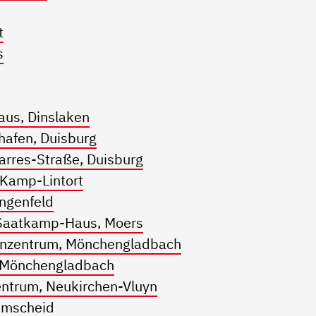
t
s
us, Dinslaken
hafen, Duisburg
arres-Straße, Duisburg
 Kamp-Lintort
ngenfeld
-Saatkamp-Haus, Moers
nzentrum, Mönchengladbach
 Mönchengladbach
entrum, Neukirchen-Vluyn
Remscheid