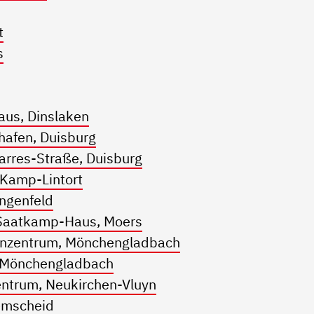
t
s
us, Dinslaken
hafen, Duisburg
arres-Straße, Duisburg
 Kamp-Lintort
ngenfeld
-Saatkamp-Haus, Moers
nzentrum, Mönchengladbach
 Mönchengladbach
entrum, Neukirchen-Vluyn
Remscheid