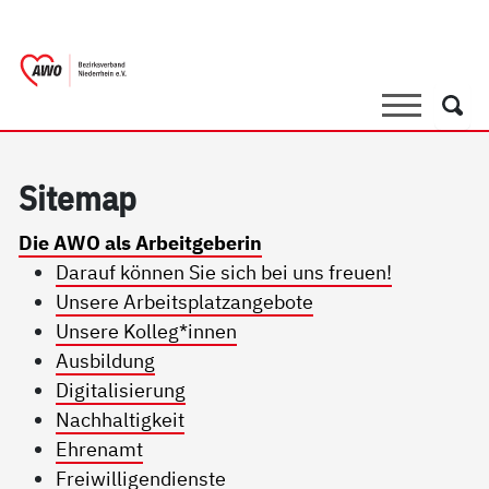
springen
AWO Bezirksverband Niederrhein e.V. 
Link zu Home
Suche
Such
Si­te­map
Die AWO als Arbeitgeberin
Darauf können Sie sich bei uns freuen!
Unsere Arbeitsplatzangebote
Unsere Kolleg*innen
Ausbildung
Digitalisierung
Nachhaltigkeit
Ehrenamt
Freiwilligendienste