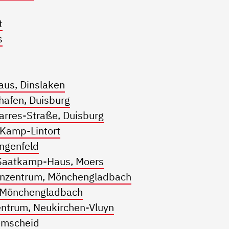
t
s
us, Dinslaken
hafen, Duisburg
arres-Straße, Duisburg
 Kamp-Lintort
ngenfeld
-Saatkamp-Haus, Moers
nzentrum, Mönchengladbach
 Mönchengladbach
entrum, Neukirchen-Vluyn
Remscheid