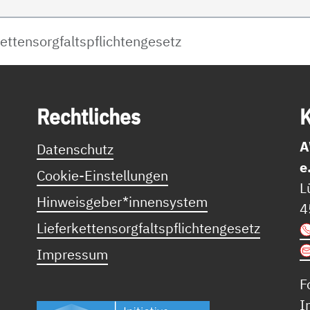
kettensorgfaltspflichtengesetz
Recht­li­ches
K
A
Datenschutz
e
Cookie-Einstellungen
L
Hinweisgeber*innensystem
4
Lieferkettensorgfaltspflichtengesetz
Impressum
F
I