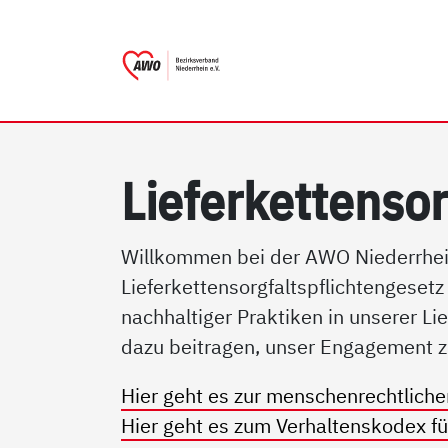
AWO Bezirksverband Nieder
Link zu Home
Lie­fer­ket­ten­so
Willkommen bei der AWO Niederrhein 
Lieferkettensorgfaltspflichtengesetz
nachhaltiger Praktiken in unserer L
dazu beitragen, unser Engagement z
Hier geht es zur menschenrechtlich
Hier geht es zum Verhaltenskodex fü