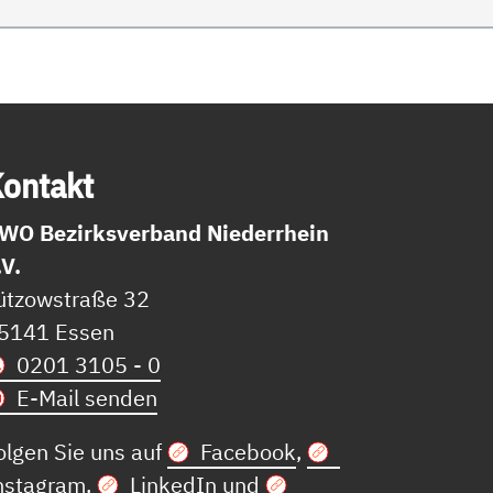
on­takt
WO Bezirksverband Niederrhein
.V.
ützowstraße 32
5141 Essen
0201 3105 - 0
E-Mail senden
olgen Sie uns auf
Facebook
,
nstagram
,
LinkedIn
und