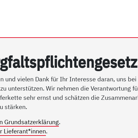
rhein e.V. | Lieferkettens
rg­faltspf­lich­ten­ge­se
und vielen Dank für Ihr Interesse daran, uns bei
 zu unterstützen. Wir nehmen die Verantwortung fü
ieferkette sehr ernst und schätzen die Zusammenar
u stärken.
en Grundsatzerklärung
.
r Lieferant*innen
.