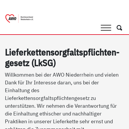
springen
AWO Bezirksverband Niederrhein e.V. |
Link zu Home
Suche
Such
Lie­fer­ket­ten­sorg­faltspf­lich­ten­
ge­setz (LkSG)
Willkommen bei der AWO Niederrhein und vielen
Dank für Ihr Interesse daran, uns bei der
Einhaltung des
Lieferkettensorgfaltspflichtengesetz zu
unterstützen. Wir nehmen die Verantwortung für
die Einhaltung ethischer und nachhaltiger
Praktiken in unserer Lieferkette sehr ernst und
schätzen die Zusammenarbeit mit