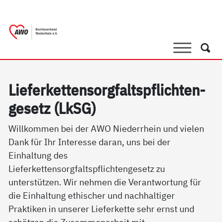
springen
AWO Bezirksverband Niederrhein e.V. |
Link zu Home
Suche
Such
Lie­fer­ket­ten­sorg­faltspf­lich­ten­
ge­setz (LkSG)
Willkommen bei der AWO Niederrhein und vielen
Dank für Ihr Interesse daran, uns bei der
Einhaltung des
Lieferkettensorgfaltspflichtengesetz zu
unterstützen. Wir nehmen die Verantwortung für
die Einhaltung ethischer und nachhaltiger
Praktiken in unserer Lieferkette sehr ernst und
schätzen die Zusammenarbeit mit