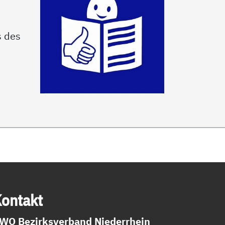
s des
on­takt
WO Bezirksverband Niederrhein