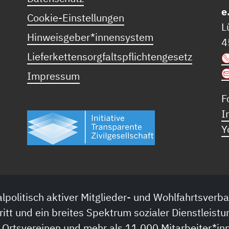
e
Cookie-Einstellungen
L
Hinweisgeber*innensystem
4
Lieferkettensorgfaltspflichtengesetz
Impressum
F
I
Y
lpolitisch aktiver Mitglieder- und Wohlfahrtsverba
ritt und ein breites Spektrum sozialer Dienstleistu
 Ortsvereinen und mehr als 11.000 Mitarbeiter*inn