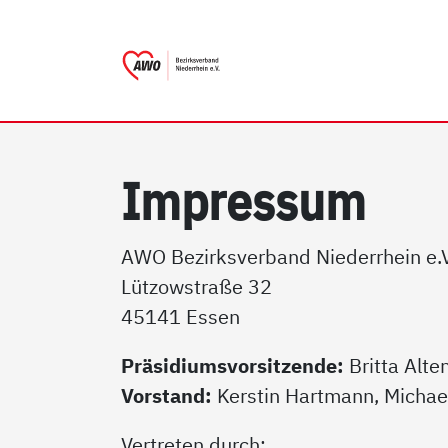
AWO Bezirksverband Niede
Link zu Home
Im­pres­sum
AWO Bezirksverband Niederrhein e.V
Lützowstraße 32
45141 Essen
Präsidiumsvorsitzende:
Britta Alt
Vorstand:
Kerstin Hartmann, Michae
Vertreten durch: