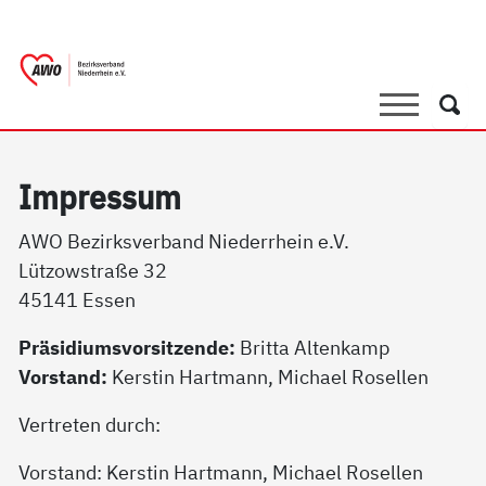
springen
AWO Bezirksverband Niederrhein e.V.
Link zu Home
Suche
Such
Im­pres­sum
AWO Bezirksverband Niederrhein e.V.
Lützowstraße 32
45141 Essen
Präsidiumsvorsitzende:
Britta Altenkamp
Vorstand:
Kerstin Hartmann, Michael Rosellen
Vertreten durch:
Vorstand: Kerstin Hartmann, Michael Rosellen