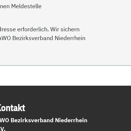
rnen Meldestelle
esse erforderlich. Wir sichern
 AWO Bezirksverband Niederrhein
on­takt
WO Bezirksverband Niederrhein
.V.