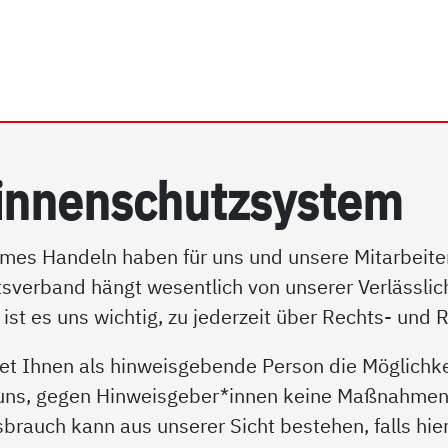
rrhein e.V. | Hinweisgeb
in­nen­schutz­sys­tem
mes Handeln haben für uns und unsere Mitarbeiter*
tsverband hängt wesentlich von unserer Verlässlichk
ist es uns wichtig, zu jederzeit über Rechts- und 
t Ihnen als hinweisgebende Person die Möglichke
 uns, gegen Hinweisgeber*innen keine Maßnahmen e
rauch kann aus unserer Sicht bestehen, falls hier