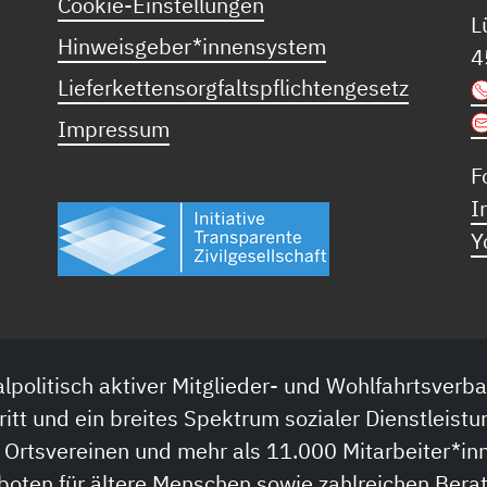
Cookie-Einstellungen
L
Hinweisgeber*innensystem
4
Lieferkettensorgfaltspflichtengesetz
Impressum
F
I
Y
lpolitisch aktiver Mitglieder- und Wohlfahrtsverba
ritt und ein breites Spektrum sozialer Dienstleistu
 Ortsvereinen und mehr als 11.000 Mitarbeiter*inn
boten für ältere Menschen sowie zahlreichen Bera