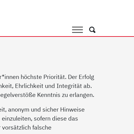
er*innensystem
Suche
Suche
innen höchste Priorität. Der Erfolg
eit, Ehrlichkeit und Integrität ab.
Regelverstöße Kenntnis zu erlangen.
it, anonym und sicher Hinweise
inzuleiten, sofern diese das
 vorsätzlich falsche