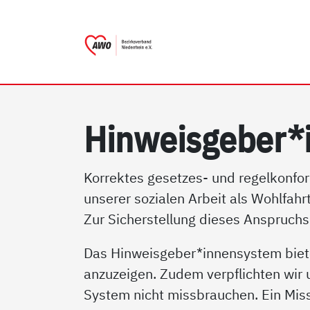
AWO Bezirksverband Niede
Link zu Home
Hin­weis­ge­ber*
Korrektes gesetzes- und regelkonfor
unserer sozialen Arbeit als Wohlfahr
Zur Sicherstellung dieses Anspruchs 
Das Hinweisgeber*innensystem biete
anzuzeigen. Zudem verpflichten wir
System nicht missbrauchen. Ein Missb