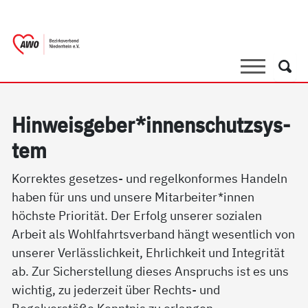
springen
AWO Bezirksverband Niederrhein e.V.
Link zu Home
Suche
Such
Hin­weis­ge­ber*in­nen­schutz­sys­
tem
Korrektes gesetzes- und regelkonformes Handeln
haben für uns und unsere Mitarbeiter*innen
höchste Priorität. Der Erfolg unserer sozialen
Arbeit als Wohlfahrtsverband hängt wesentlich von
unserer Verlässlichkeit, Ehrlichkeit und Integrität
ab. Zur Sicherstellung dieses Anspruchs ist es uns
wichtig, zu jederzeit über Rechts- und
Regelverstöße Kenntnis zu erlangen.