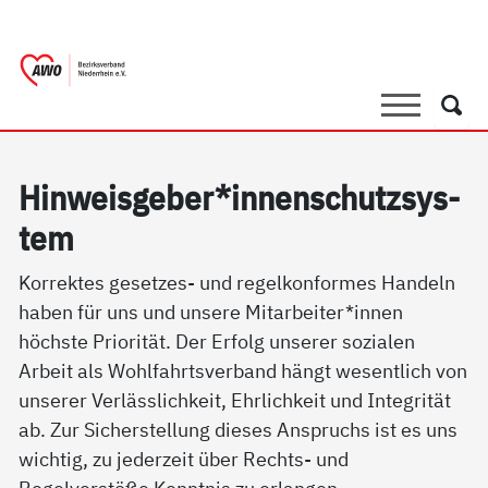
springen
AWO Bezirksverband Niederrhein e.V.
Link zu Home
Suche
Such
Hin­weis­ge­ber*in­nen­schutz­sys­
tem
Korrektes gesetzes- und regelkonformes Handeln
haben für uns und unsere Mitarbeiter*innen
höchste Priorität. Der Erfolg unserer sozialen
Arbeit als Wohlfahrtsverband hängt wesentlich von
unserer Verlässlichkeit, Ehrlichkeit und Integrität
ab. Zur Sicherstellung dieses Anspruchs ist es uns
wichtig, zu jederzeit über Rechts- und
Regelverstöße Kenntnis zu erlangen.