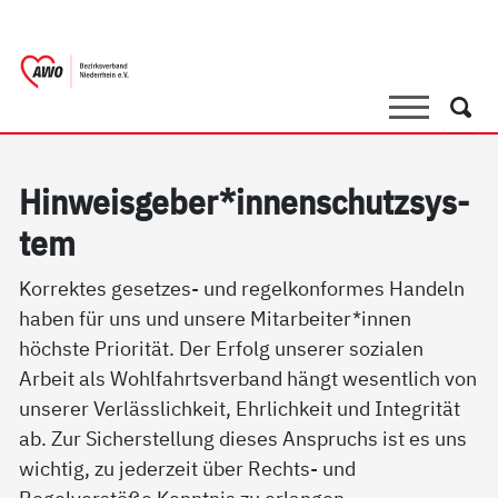
springen
AWO Bezirksverband Niederrhein e.V.
Link zu Home
Suche
Such
Hin­weis­ge­ber*in­nen­schutz­sys­
tem
Korrektes gesetzes- und regelkonformes Handeln
haben für uns und unsere Mitarbeiter*innen
höchste Priorität. Der Erfolg unserer sozialen
Arbeit als Wohlfahrtsverband hängt wesentlich von
unserer Verlässlichkeit, Ehrlichkeit und Integrität
ab. Zur Sicherstellung dieses Anspruchs ist es uns
wichtig, zu jederzeit über Rechts- und
Regelverstöße Kenntnis zu erlangen.