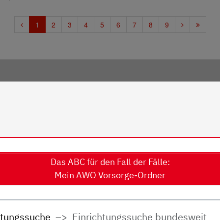
Das ABC für den Fall der Fälle:
Mein AWO Vorsorge-Ordner
htungssuche
Einrichtungssuche bundesweit