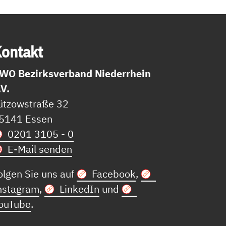
on­takt
WO Bezirksverband Niederrhein
.V.
ützowstraße 32
5141 Essen
0201 3105 - 0
E-Mail senden
olgen Sie uns auf
Facebook
,
nstagram
,
LinkedIn
und
ouTube
.