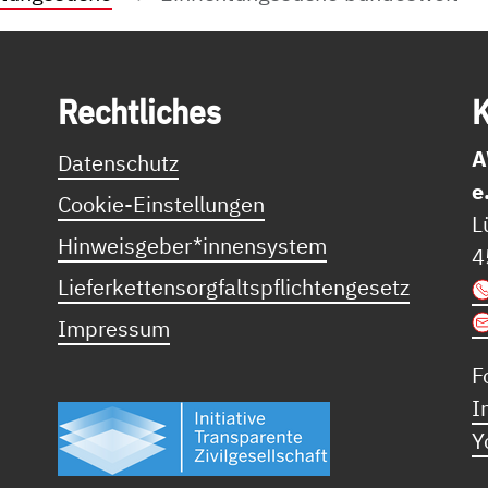
Recht­li­ches
K
A
Datenschutz
e
Cookie-Einstellungen
L
Hinweisgeber*innensystem
4
Lieferkettensorgfaltspflichtengesetz
Impressum
F
I
Y