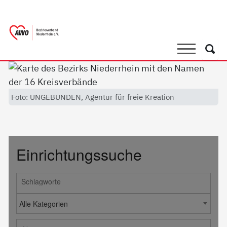
springen
AWO Bezirksverband Niederrhein e.V. 
Link zu Home
Suche
Such
Foto: UNGEBUNDEN, Agentur für freie Kreation