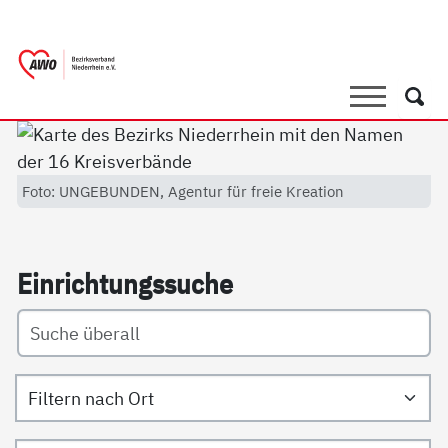
springen
AWO Bezirksverband Niederrhein e.V. 
Link zu Home
Suche
Such
Foto: UNGEBUNDEN, Agentur für freie Kreation
Ein­rich­tungs­su­che
Filtern nach Ort
Filtern nach Art