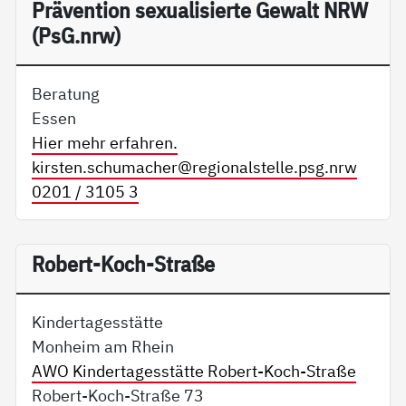
Präv­en­ti­on se­xua­li­sier­te Ge­walt NRW
(PsG.nrw)
Beratung
Essen
Hier mehr erfahren.
kirsten.schumacher@
regionalstelle.psg.nrw
0201 / 3105 3
Robert-Koch-Straße
Kindertagesstätte
Monheim am Rhein
AWO Kindertagesstätte Robert-Koch-Straße
Robert-Koch-Straße 73