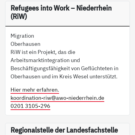
Re­fu­gees in­to Work – Nie­der­r­hein
(RiW)
Migration
Oberhausen
RiW ist ein Projekt, das die
Arbeitsmarktintegration und
Beschäftigungsfähigkeit von Geflüchteten in
Oberhausen und im Kreis Wesel unterstützt.
Hier mehr erfahren.
koordination-riw@
awo-niederrhein.de
0201 3105-296
Re­gio­nal­s­tel­le der Lan­des­fach­s­tel­le