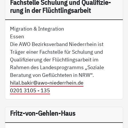
Fach­s­tel­le Schu­lung und Qua­li­fi­zie­
rung in der Flücht­lings­ar­beit
Migration & Integration
Essen
Die AWO Bezirksverband Niederrhein ist
Träger einer Fachstelle für Schulung und
Qualifizierung der Flüchtlingsarbeit im
Rahmen des Landesprogramms „Soziale
Beratung von Geflüchteten in NRW“.
hilal.bakir@
awo-niederrhein.de
0201 3105 - 135
Fritz-von-Gehlen-Haus