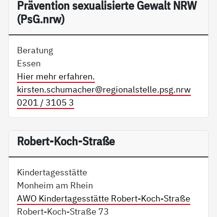
Präv­en­ti­on se­xua­li­sier­te Ge­walt NRW
(PsG.nrw)
Beratung
Essen
Hier mehr erfahren.
kirsten.schumacher@
regionalstelle.psg.nrw
0201 / 3105 3
Robert-Koch-Straße
Kindertagesstätte
Monheim am Rhein
AWO Kindertagesstätte Robert-Koch-Straße
Robert-Koch-Straße 73