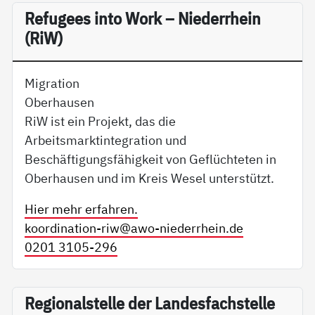
Re­fu­gees in­to Work – Nie­der­r­hein
(RiW)
Migration
Oberhausen
RiW ist ein Projekt, das die
Arbeitsmarktintegration und
Beschäftigungsfähigkeit von Geflüchteten in
Oberhausen und im Kreis Wesel unterstützt.
Hier mehr erfahren.
koordination-riw@
awo-niederrhein.de
0201 3105-296
Re­gio­nal­s­tel­le der Lan­des­fach­s­tel­le