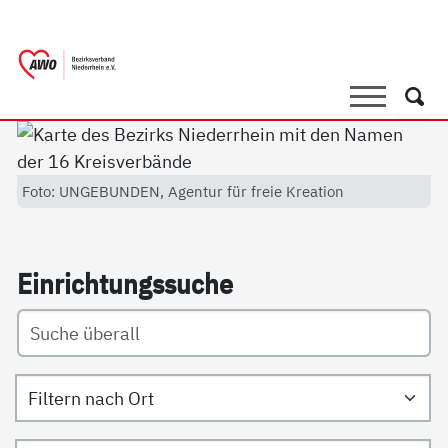
springen
AWO Bezirksverband Niederrhein e.V. 
Link zu Home
Suche
Such
Foto: UNGEBUNDEN, Agentur für freie Kreation
Ein­rich­tungs­su­che
Filtern nach Ort
Filtern nach Art