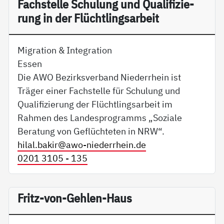
Fach­s­tel­le Schu­lung und Qua­li­fi­zie­
rung in der Flücht­lings­ar­beit
Migration & Integration
Essen
Die AWO Bezirksverband Niederrhein ist
Träger einer Fachstelle für Schulung und
Qualifizierung der Flüchtlingsarbeit im
Rahmen des Landesprogramms „Soziale
Beratung von Geflüchteten in NRW“.
hilal.bakir@
awo-niederrhein.de
0201 3105 - 135
Fritz-von-Gehlen-Haus