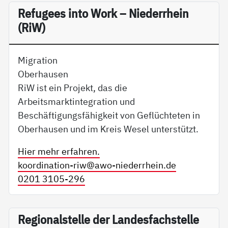
Re­fu­gees in­to Work – Nie­der­r­hein
(RiW)
Migration
Oberhausen
RiW ist ein Projekt, das die
Arbeitsmarktintegration und
Beschäftigungsfähigkeit von Geflüchteten in
Oberhausen und im Kreis Wesel unterstützt.
Hier mehr erfahren.
koordination-riw@
awo-niederrhein.de
0201 3105-296
Re­gio­nal­s­tel­le der Lan­des­fach­s­tel­le