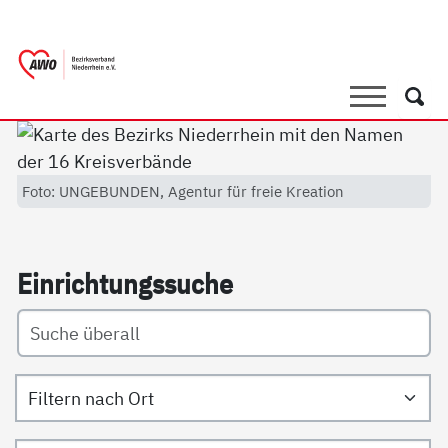
springen
AWO Bezirksverband Niederrhein e.V. 
Link zu Home
Suche
Such
Foto: UNGEBUNDEN, Agentur für freie Kreation
Ein­rich­tungs­su­che
Filtern nach Ort
Filtern nach Art