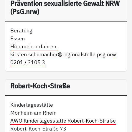
Präv­en­ti­on se­xua­li­sier­te Ge­walt NRW
(PsG.nrw)
Beratung
Essen
Hier mehr erfahren.
kirsten.schumacher@
regionalstelle.psg.nrw
0201 / 3105 3
Robert-Koch-Straße
Kindertagesstätte
Monheim am Rhein
AWO Kindertagesstätte Robert-Koch-Straße
Robert-Koch-Straße 73