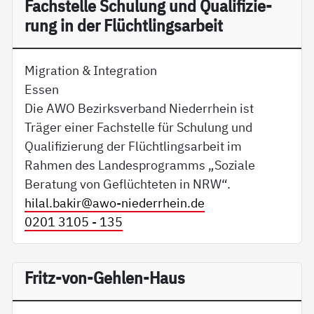
Fach­s­tel­le Schu­lung und Qua­li­fi­zie­
rung in der Flücht­lings­ar­beit
Migration & Integration
Essen
Die AWO Bezirksverband Niederrhein ist
Träger einer Fachstelle für Schulung und
Qualifizierung der Flüchtlingsarbeit im
Rahmen des Landesprogramms „Soziale
Beratung von Geflüchteten in NRW“.
hilal.bakir@
awo-niederrhein.de
0201 3105 - 135
Fritz-von-Gehlen-Haus