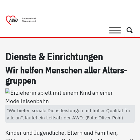
springen
AWO Bezirksverband Niederrhein e.V. |
Link zu Home
Suche
Such
Di­ens­te & Ein­rich­tun­gen
Wir hel­fen Men­schen al­ler Al­ters­
grup­pen
"Wir bieten soziale Dienstleistungen mit hoher Qualität für
alle an", lautet ein Leitsatz der AWO. (Foto: Oliver Pohl)
Kinder und Jugendliche, Eltern und Familien,