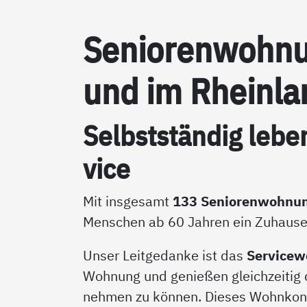
Se­nio­ren­woh­n
und im Rhein­la
Selbst­stän­dig le­be
vice
Mit insgesamt
133 Seniorenwohnu
Menschen ab 60 Jahren ein Zuhause,
Unser Leitgedanke ist das
Service
Wohnung und genießen gleichzeitig d
nehmen zu können. Dieses Wohnkonze