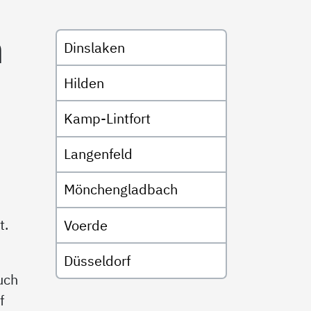
Untermenü
n
Dinslaken
Hilden
Kamp-Lintfort
Langenfeld
Mönchengladbach
t.
Voerde
Düsseldorf
uch
f