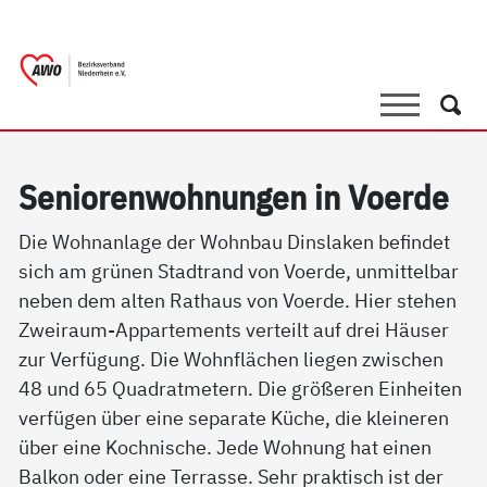
springen
AWO Bezirksverband Niederrhein e.V. 
Link zu Home
Suche
Such
Se­nio­ren­woh­nun­gen in Vo­er­de
Die Wohnanlage der Wohnbau Dinslaken befindet
sich am grünen Stadtrand von Voerde, unmittelbar
neben dem alten Rathaus von Voerde. Hier stehen
Zweiraum-Appartements verteilt auf drei Häuser
zur Verfügung. Die Wohnflächen liegen zwischen
48 und 65 Quadratmetern. Die größeren Einheiten
verfügen über eine separate Küche, die kleineren
über eine Kochnische. Jede Wohnung hat einen
Balkon oder eine Terrasse. Sehr praktisch ist der