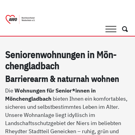
springen
AWO Bezirksverband Niederrhein e.V.
Link zu Home
Suche
Such
Se­nio­ren­woh­nun­gen in Mön­
chen­g­lad­bach
Bar­rie­re­arm & na­tur­nah woh­nen
Die
Wohnungen für Senior*innen in
Mönchengladbach
bieten Ihnen ein komfortables,
sicheres und selbstbestimmtes Leben im Alter.
Unsere Wohnanlage liegt idyllisch im
Landschaftsschutzgebiet der Niers im beliebten
Rheydter Stadtteil Geneicken – ruhig, grün und