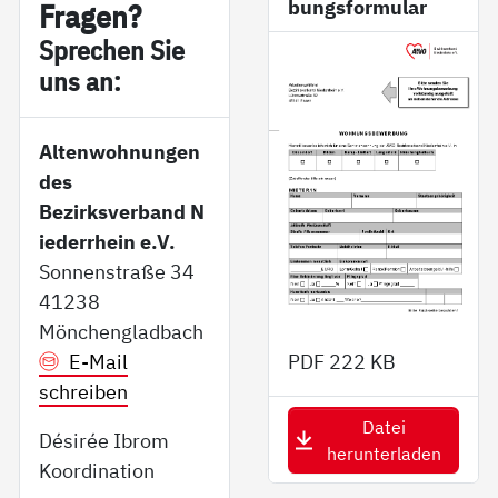
bungsformular
Fra­gen?
Sp­re­chen Sie
uns an:
Altenwohnungen
des
Bezirksverband N
iederrhein e.V.
Sonnenstraße 34
41238
Mönchengladbach
E-Mail
PDF
222 KB
schreiben
Datei
Désirée Ibrom
herunterladen
Koordination