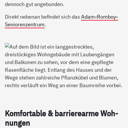
dennoch gut angebunden.
Direkt nebenan befindet sich das
Adam-Romboy-
Seniorenzentrum
.
Kom­for­ta­b­le & bar­rie­re­ar­me Woh­
nun­gen