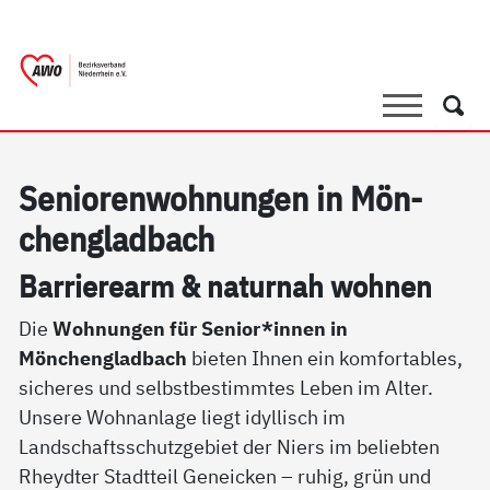
springen
AWO Bezirksverband Niederrhein e.V.
Link zu Home
Suche
Such
Se­nio­ren­woh­nun­gen in Mön­
chen­g­lad­bach
Bar­rie­re­arm & na­tur­nah woh­nen
Die
Wohnungen für Senior*innen in
Mönchengladbach
bieten Ihnen ein komfortables,
sicheres und selbstbestimmtes Leben im Alter.
Unsere Wohnanlage liegt idyllisch im
Landschaftsschutzgebiet der Niers im beliebten
Rheydter Stadtteil Geneicken – ruhig, grün und