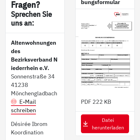
bungsformular
Fra­gen?
Sp­re­chen Sie
uns an:
Altenwohnungen
des
Bezirksverband N
iederrhein e.V.
Sonnenstraße 34
41238
Mönchengladbach
E-Mail
PDF
222 KB
schreiben
Datei
Désirée Ibrom
herunterladen
Koordination