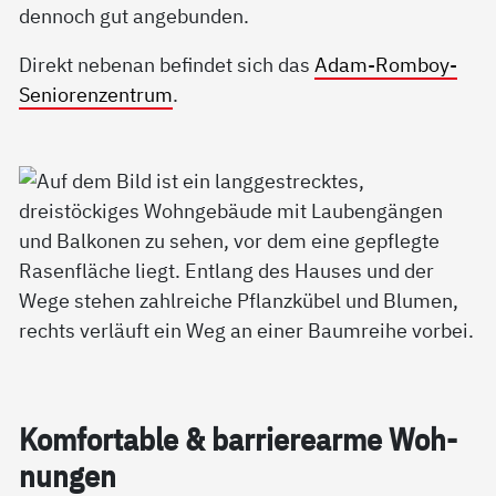
dennoch gut angebunden.
Direkt nebenan befindet sich das
Adam-Romboy-
Seniorenzentrum
.
Kom­for­ta­b­le & bar­rie­re­ar­me Woh­
nun­gen