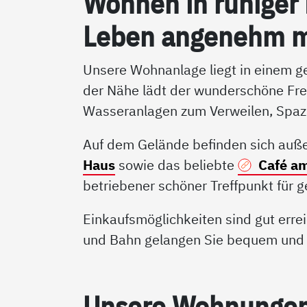
Woh­nen in ru­hi­ger
Le­ben an­ge­nehm 
Unsere Wohnanlage liegt in einem ge
der Nähe lädt der wunderschöne Fre
Wasseranlagen zum Verweilen, Spaz
Auf dem Gelände befinden sich au
Haus
sowie das beliebte
Café a
betriebener schöner Treffpunkt für 
Einkaufsmöglichkeiten sind gut err
und Bahn gelangen Sie bequem und s
Un­se­re Woh­nun­gen