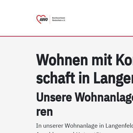
AWO Bezirksverband Nieder
Link zu Home
Woh­nen mit Ko
schaft in Lan­ge
Un­se­re Wohn­an­la­g
ren
In unserer Wohnanlage in Langenfeld