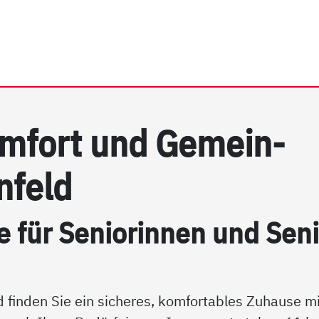
rhein e.V. | Langenfeld
m­fort und Ge­mein­
n­feld
e für Se­nio­rin­nen und Se­n
 finden Sie ein sicheres, komfortables Zuhause mi