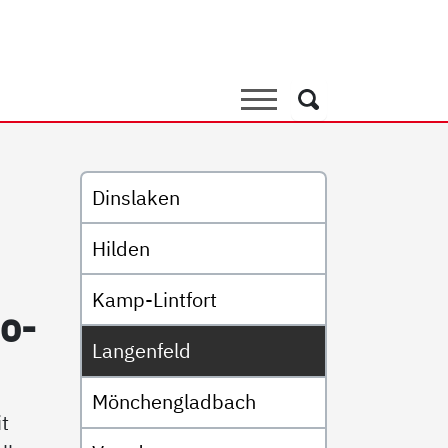
Suche
Suche
Untermenü
Dinslaken
Hilden
Kamp-Lintfort
io­
Langenfeld
Mönchengladbach
t