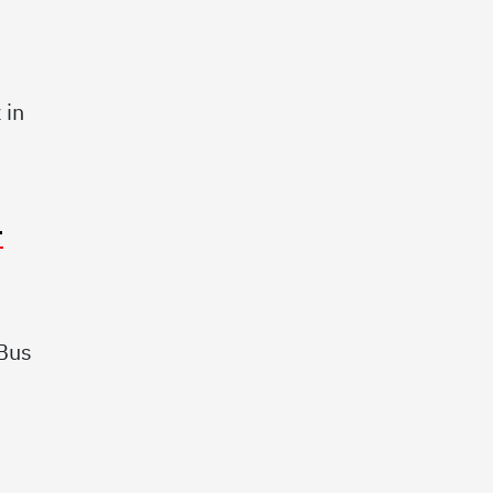
 in
-
 Bus