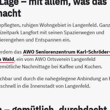
 La­ge – mit al­lem, was das
macht
pflegten, ruhigen Wohngebiet in Langenfeld. Ganz
izeitpark Langfort mit seinen Spazierwegen und
ierengehen und Entspannen ein.
ßerdem das
AWO Seniorenzentrum Karl-Schröder
m Wald
, ein vom AWO Ortsverein Langenfeld
gemütliche Nachmittage bei Kaffee und Kuchen.
eichbar und durch die nahegelegene Anbindung an
chnell in die Innenstadt von Langenfeld.
 – ge­müt­lich, durch­dacht