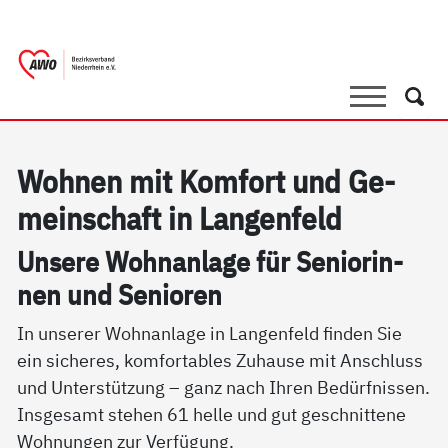
springen
AWO Bezirksverband Niederrhein e.V. 
Link zu Home
Suche
Such
Woh­nen mit Kom­fort und Ge­
mein­schaft in Lan­gen­feld
Un­se­re Wohn­an­la­ge für Se­nio­rin­
nen und Se­nio­ren
In unserer Wohnanlage in Langenfeld finden Sie
ein sicheres, komfortables Zuhause mit Anschluss
und Unterstützung – ganz nach Ihren Bedürfnissen.
Insgesamt stehen 61 helle und gut geschnittene
Wohnungen zur Verfügung.