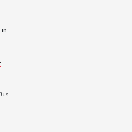
 in
-
 Bus