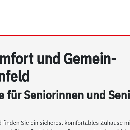
rhein e.V. | Langenfeld
m­fort und Ge­mein­
n­feld
e für Se­nio­rin­nen und Se­n
 finden Sie ein sicheres, komfortables Zuhause mi