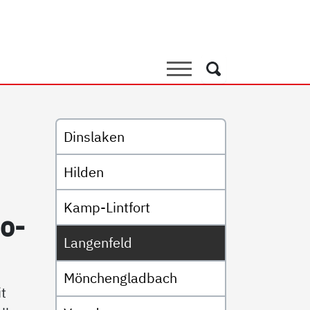
Suche
Suche
Untermenü
Dinslaken
Hilden
Kamp-Lintfort
io­
Langenfeld
Mönchengladbach
t