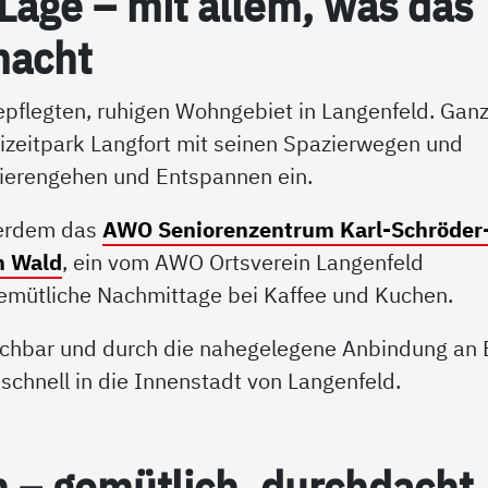
 La­ge – mit al­lem, was das
macht
pflegten, ruhigen Wohngebiet in Langenfeld. Ganz
izeitpark Langfort mit seinen Spazierwegen und
ierengehen und Entspannen ein.
ßerdem das
AWO Seniorenzentrum Karl-Schröder
m Wald
, ein vom AWO Ortsverein Langenfeld
gemütliche Nachmittage bei Kaffee und Kuchen.
eichbar und durch die nahegelegene Anbindung an
chnell in die Innenstadt von Langenfeld.
 – ge­müt­lich, durch­dacht