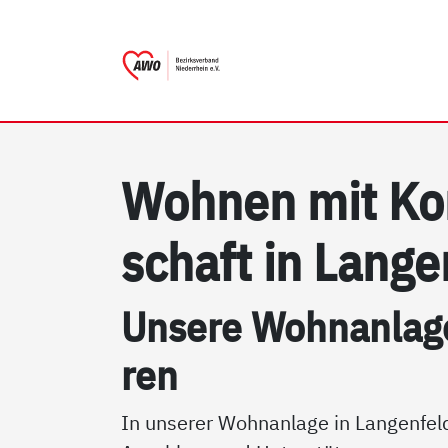
AWO Bezirksverband Nieder
Link zu Home
Woh­nen mit Ko
schaft in Lan­ge
Un­se­re Wohn­an­la­g
ren
In unserer Wohnanlage in Langenfeld