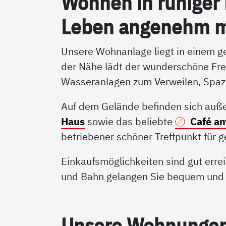
Woh­nen in ru­hi­ger
Le­ben an­ge­nehm 
Unsere Wohnanlage liegt in einem ge
der Nähe lädt der wunderschöne Fre
Wasseranlagen zum Verweilen, Spaz
Auf dem Gelände befinden sich au
Haus
sowie das beliebte
Café a
betriebener schöner Treffpunkt für 
Einkaufsmöglichkeiten sind gut err
und Bahn gelangen Sie bequem und s
Un­se­re Woh­nun­gen