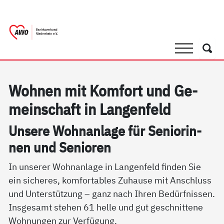
springen
AWO Bezirksverband Niederrhein e.V. 
Link zu Home
Suche
Such
Woh­nen mit Kom­fort und Ge­
mein­schaft in Lan­gen­feld
Un­se­re Wohn­an­la­ge für Se­nio­rin­
nen und Se­nio­ren
In unserer Wohnanlage in Langenfeld finden Sie
ein sicheres, komfortables Zuhause mit Anschluss
und Unterstützung – ganz nach Ihren Bedürfnissen.
Insgesamt stehen 61 helle und gut geschnittene
Wohnungen zur Verfügung.