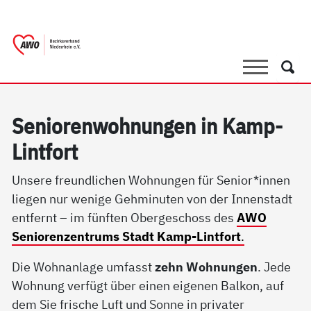
springen
AWO Bezirksverband Niederrhein e.V. 
Link zu Home
Suche
Such
Se­nio­ren­woh­nun­gen in Kamp-
Lint­fort
Unsere freundlichen Wohnungen für Senior*innen
liegen nur wenige Gehminuten von der Innenstadt
entfernt – im fünften Obergeschoss des
AWO
Seniorenzentrums Stadt Kamp-Lintfort
.
Die Wohnanlage umfasst
zehn Wohnungen
. Jede
Wohnung verfügt über einen eigenen Balkon, auf
dem Sie frische Luft und Sonne in privater