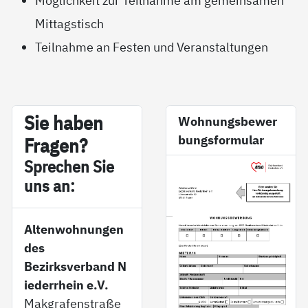
Möglichkeit zur Teilnahme am gemeinsamen
Mittagstisch
Teilnahme an Festen und Veranstaltungen
Sie ha­ben
Wohnungsbewer
bungsformular
Fra­gen?
Sp­re­chen Sie
uns an:
Altenwohnungen
des
Bezirksverband N
iederrhein e.V.
Makgrafenstraße