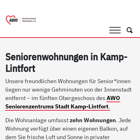
springen
AWO Bezirksverband Niederrhein e.V. 
Link zu Home
Suche
Such
Se­nio­ren­woh­nun­gen in Kamp-
Lint­fort
Unsere freundlichen Wohnungen für Senior*innen
liegen nur wenige Gehminuten von der Innenstadt
entfernt – im fünften Obergeschoss des
AWO
Seniorenzentrums Stadt Kamp-Lintfort
.
Die Wohnanlage umfasst
zehn Wohnungen
. Jede
Wohnung verfügt über einen eigenen Balkon, auf
dem Sie frische Luft und Sonne in privater