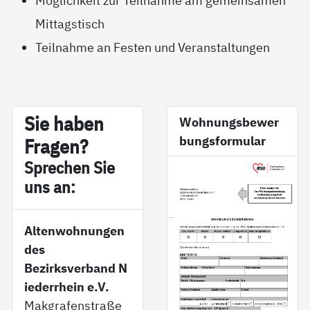
Möglichkeit zur Teilnahme am gemeinsamen
Mittagstisch
Teilnahme an Festen und Veranstaltungen
Sie ha­ben
Wohnungsbewer
bungsformular
Fra­gen?
Sp­re­chen Sie
uns an:
Altenwohnungen
des
Bezirksverband N
iederrhein e.V.
Makgrafenstraße