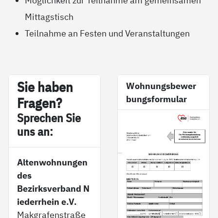
Möglichkeit zur Teilnahme am gemeinsamen
Mittagstisch
Teilnahme an Festen und Veranstaltungen
Sie ha­ben
Wohnungsbewer
bungsformular
Fra­gen?
Sp­re­chen Sie
uns an:
Altenwohnungen
des
Bezirksverband N
iederrhein e.V.
Makgrafenstraße