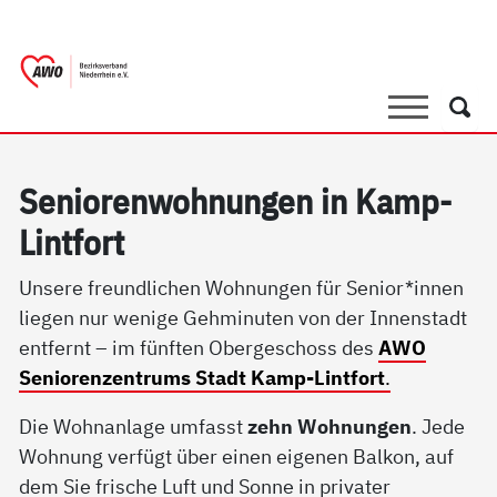
springen
AWO Bezirksverband Niederrhein e.V. 
Link zu Home
Suche
Such
Se­nio­ren­woh­nun­gen in Kamp-
Lint­fort
Unsere freundlichen Wohnungen für Senior*innen
liegen nur wenige Gehminuten von der Innenstadt
entfernt – im fünften Obergeschoss des
AWO
Seniorenzentrums Stadt Kamp-Lintfort
.
Die Wohnanlage umfasst
zehn Wohnungen
. Jede
Wohnung verfügt über einen eigenen Balkon, auf
dem Sie frische Luft und Sonne in privater