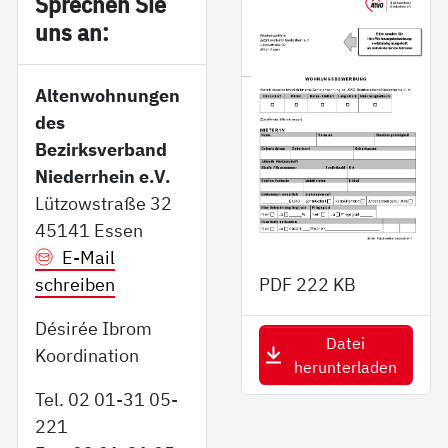
Sp­re­chen Sie
uns an:
Altenwohnungen
des
Bezirksverband
Niederrhein e.V.
Lützowstraße 32
45141 Essen
E-Mail
schreiben
PDF
222 KB
Désirée Ibrom
Datei
Koordination
herunterladen
Tel. 02 01-31 05-
221