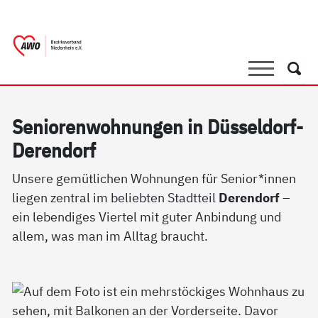
springen
AWO Bezirksverband Niederrhein e.V. 
Link zu Home
Suche
Such
Se­nio­ren­woh­nun­gen in Düs­sel­dorf-
De­ren­dorf
Unsere gemütlichen Wohnungen für Senior*innen
liegen zentral im beliebten Stadtteil
Derendorf
–
ein lebendiges Viertel mit guter Anbindung und
allem, was man im Alltag braucht.