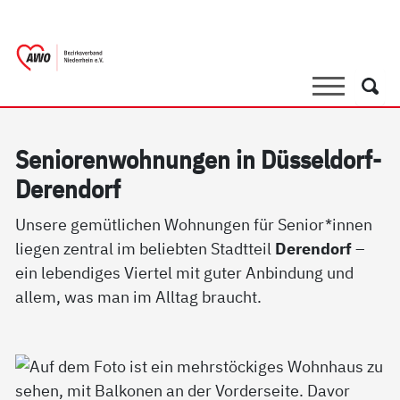
springen
AWO Bezirksverband Niederrhein e.V. 
Link zu Home
Suche
Such
Se­nio­ren­woh­nun­gen in Düs­sel­dorf-
De­ren­dorf
Unsere gemütlichen Wohnungen für Senior*innen
liegen zentral im beliebten Stadtteil
Derendorf
–
ein lebendiges Viertel mit guter Anbindung und
allem, was man im Alltag braucht.