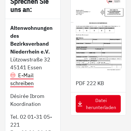
Sp­re­chen Sie
uns an:
Altenwohnungen
des
Bezirksverband
Niederrhein e.V.
Lützowstraße 32
45141 Essen
E-Mail
schreiben
PDF
222 KB
Désirée Ibrom
Datei
Koordination
herunterladen
Tel. 02 01-31 05-
221