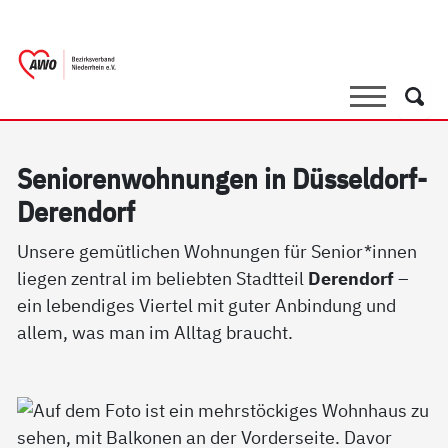
springen
AWO Bezirksverband Niederrhein e.V. 
Link zu Home
Suche
Such
Se­nio­ren­woh­nun­gen in Düs­sel­dorf-
De­ren­dorf
Unsere gemütlichen Wohnungen für Senior*innen
liegen zentral im beliebten Stadtteil
Derendorf
–
ein lebendiges Viertel mit guter Anbindung und
allem, was man im Alltag braucht.