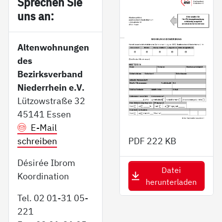
Sp­re­chen Sie
uns an:
Altenwohnungen
des
Bezirksverband
Niederrhein e.V.
Lützowstraße 32
45141 Essen
E-Mail
schreiben
PDF
222 KB
Désirée Ibrom
Datei
Koordination
herunterladen
Tel. 02 01-31 05-
221