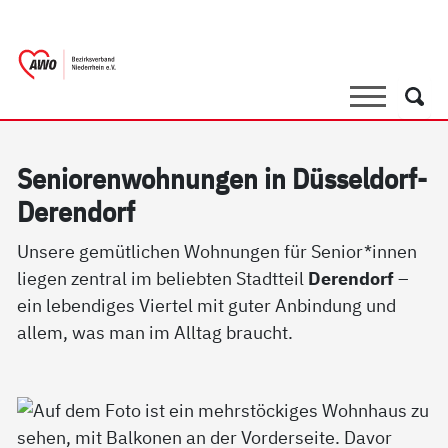
springen
AWO Bezirksverband Niederrhein e.V. 
Link zu Home
Suche
Such
Se­nio­ren­woh­nun­gen in Düs­sel­dorf-
De­ren­dorf
Unsere gemütlichen Wohnungen für Senior*innen
liegen zentral im beliebten Stadtteil
Derendorf
–
ein lebendiges Viertel mit guter Anbindung und
allem, was man im Alltag braucht.