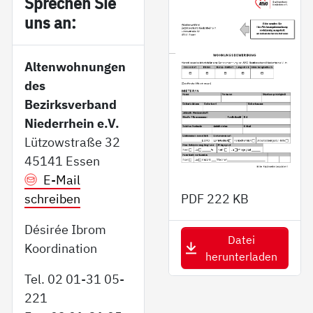
Sp­re­chen Sie
uns an:
Altenwohnungen
des
Bezirksverband
Niederrhein e.V.
Lützowstraße 32
45141 Essen
E-Mail
schreiben
PDF
222 KB
Désirée Ibrom
Datei
Koordination
herunterladen
Tel. 02 01-31 05-
221