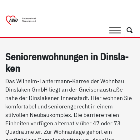
springen
AWO Bezirksverband Niederrhein e.V. 
Link zu Home
Suche
Such
Se­nio­ren­woh­nun­gen in Dins­la­
ken
Das Wilhelm-Lantermann-Karree der Wohnbau
Dinslaken GmbH liegt an der Gneisenaustraße
nahe der Dinslakener Innenstadt. Hier wohnen Sie
komfortabel und seniorengerecht in einem
stilvollen Neubaukomplex. Die barrierefreien
Einheiten verfügen alternativ über 47 oder 73
Quadratmeter. Zur Wohnanlage gehört ein
großzügiger Gemeinschaftsraum, der allen