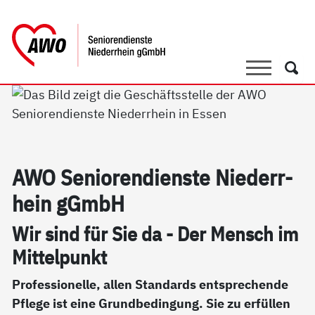
springen
AWO Bezirksverband Niederrhein e.V. 
Link zu Home
Suche
Such
AWO Se­nio­ren­di­ens­te Nie­der­r­
hein gGmbH
Wir sind für Sie da - Der Mensch im
Mit­tel­punkt
Professionelle, allen Standards entsprechende
Pflege ist eine Grundbedingung. Sie zu erfüllen