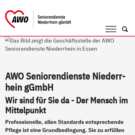
springen
AWO Bezirksverband Niederrhein e.V. 
Link zu Home
Suche
Such
AWO Se­nio­ren­di­ens­te Nie­der­r­
hein gGmbH
Wir sind für Sie da - Der Mensch im
Mit­tel­punkt
Professionelle, allen Standards entsprechende
Pflege ist eine Grundbedingung. Sie zu erfüllen