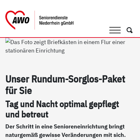
springen
AWO Bezirksverband Niederrhein e.V. |
Link zu Home
Suche
Such
Un­ser Run­d­um-Sorg­los-Pa­ket
für Sie
Tag und Nacht opti­mal gepf­legt
und be­t­reut
Der Schritt in eine Senioreneinrichtung bringt
naturgemäß gewisse Veränderungen mit sich.