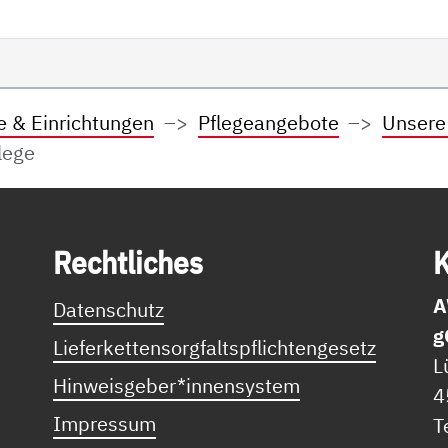
e & Einrichtungen
Pflegeangebote
Unsere
flege
Recht­li­ches
K
A
Datenschutz
g
Lieferkettensorgfaltspflichtengesetz
L
Hinweisgeber*innensystem
4
Impressum
T