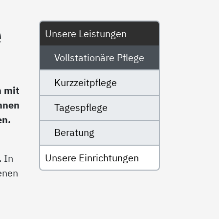
Untermenü
e
Unsere Leistungen
Vollstationäre Pflege
Kurzzeitpflege
n mit
önnen
Tagespflege
en.
Beratung
Unsere Einrichtungen
 In
enen