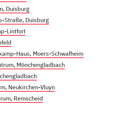
n, Duisburg
s-Straße, Duisburg
p-Lintfort
nfeld
tkamp-Haus, Moers-Schwafheim
trum, Mönchengladbach
nchengladbach
um, Neukirchen-Vluyn
ntrum, Remscheid