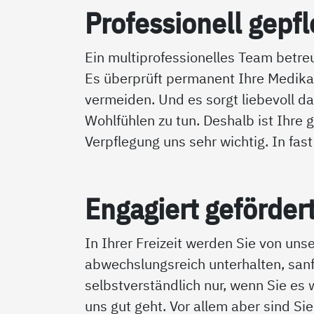
Pro­fes­sio­nell gepf­l
Ein multiprofessionelles Team betreu
Es überprüft permanent Ihre Medika
vermeiden. Und es sorgt liebevoll daf
Wohlfühlen zu tun. Deshalb ist Ihr
Verpflegung uns sehr wichtig. In fas
En­ga­giert ge­för­der
In Ihrer Freizeit werden Sie von uns
abwechslungsreich unterhalten, sanf
selbstverständlich nur, wenn Sie es
uns gut geht. Vor allem aber sind Sie