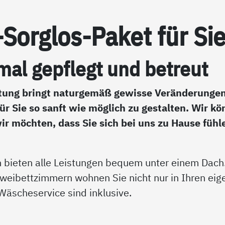
Sorg­los-Pa­ket für Si
al gepf­legt und be­t­reut
chtung bringt naturgemäß gewisse Veränderunge
für Sie so sanft wie möglich zu gestalten. Wir k
ir möchten, dass Sie sich bei uns zu Hause fühl
n bieten alle Leistungen bequem unter einem Dach.
weibettzimmern wohnen Sie nicht nur in Ihren eig
äscheservice sind inklusive.